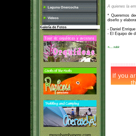
A quienes la em
Laguna Onercocha
* Queremos ded
Videos
diseño y elabor
Galería de Fotos
- Daniel Enriqu
- El Equipo de
moyobambaperu.com