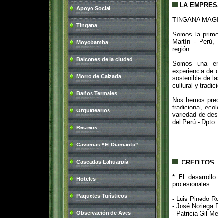
LA EMPRES
Apoyo Social
TINGANA MAGIC
Tingana
Somos la prime
Martín - Perú,
Moyobamba
región.
Balcones de la ciudad
Somos una emp
experiencia de 
Morro de Calzada
sostenible de l
cultural y tradi
Baños Termales
Nos hemos preo
tradicional, eco
Orquidearios
variedad de des
del Perú - Dpto
Recreos
Cavernas “El Diamante”
Cascadas Lahuarpía
CREDITOS
* El desarroll
Hoteles
profesionales:
Paquetes Turísticos
- Luis Pinedo R
- José Noriega 
Observación de Aves
- Patricia Gil M