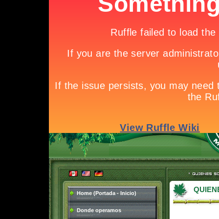
QUIEN
Home (Portada - Inicio)
Donde operamos